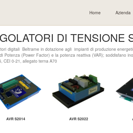
Home
Azienda
GOLATORI DI TENSIONE S
tori digitali Beltrame in dotazione agli impianti di produzione energet
di Potenza (Power Factor) e la potenza reattiva (VAR); soddisfano inol
, CEI 0-21, allegato terna A70
AVR S2014
AVR S2022