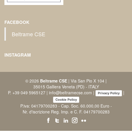
FACEBOOK
Beltrame CSE
INSTAGRAM
© 2026
Beltrame CSE
| Via San Pio X 104 |
35015 Galliera Veneta (PD) - ITALY
P.
+39 049 5965127
|
info@beltramecse.com
|
|
Privacy Policy
Cookie Policy
P.iva: 04179700283 - Cap. Soc. 60.000,00 Euro -
Nr. d'iscrizione Reg. Imp. e C. F. 04179700283
facebook
twitter
linkedin
instagram
flickr