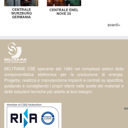
CENTRALE
CENTRALE ENEL
WURZBURG
NOVE 25
GERMANIA
avanti»
BELTRAME CSE operante dal 1980 nei complessi settori della
componentistica elettronica per la produzione di energia.
Progetta, realizza e manutenziona impianti e centrali su specifica,
guidando e consigliando i propri clienti nelle scelte dei materiali e
delle soluzioni tecniche più adatte ai loro bisogni.