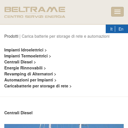
Toggl
navig
It
En
Prodotti
| Carica batterie per storage di rete e automazioni
Impianti Idroelettrici >
Impianti Termoelettrici >
Centrali Diesel >
Energie Rinnovabili >
Revamping di Alternatori >
Automazioni per Impianti >
Caricabatterie per storage di rete >
Centrali Diesel